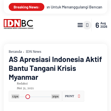
apsiagaan Untuk Menanggulangi Bencana Alam Kabupaten Bengk
Breaking News:
6
Aug
2026
Beranda
IDN News
AS Apresiasi Indonesia Aktif
Bantu Tangani Krisis
Myanmar
Redaksi
Mei 31, 2021
PRINT
12px
30px