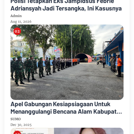
Polisi Tetapkan Eks Jampidsus Febrie
Adriansyah Jadi Tersangka, Ini Kasusnya
Admin
Aug 11, 2026
Apel Gabungan Kesiapsiagaan Untuk
Menanggulangi Bencana Alam Kabupaten
Bengkalis
SUMO
Dec 30, 2025