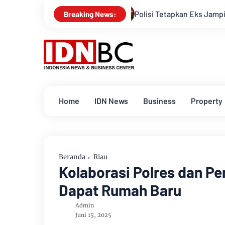
Polisi Tetapkan Eks Jampidsus Febrie Adrians
Breaking News:
Home
IDN News
Business
Property
Beranda
Riau
Kolaborasi Polres dan Pe
Dapat Rumah Baru
Admin
Juni 15, 2025