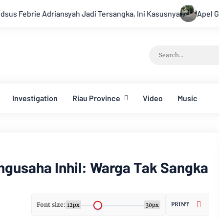
yah Jadi Tersangka, Ini Kasusnya
Apel Gabungan Kesiapsia
Investigation
Riau Province
Video
Music
ngusaha Inhil: Warga Tak Sangka
Font size:
PRINT
12px
30px