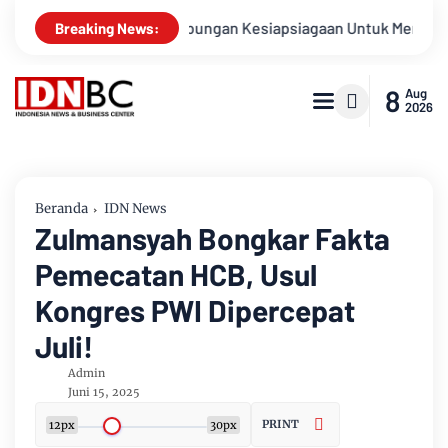
Apel Gabungan Kesiapsiagaan Untuk Menanggulangi Bencana 
Breaking News:
8
Aug
2026
Beranda
IDN News
Zulmansyah Bongkar Fakta
Pemecatan HCB, Usul
Kongres PWI Dipercepat
Juli!
Admin
Juni 15, 2025
PRINT
12px
30px