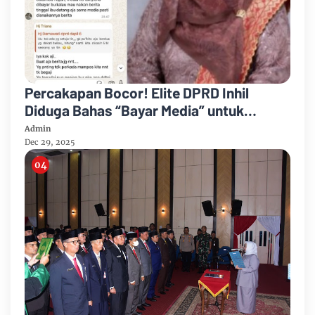
Percakapan Bocor! Elite DPRD Inhil
Diduga Bahas “Bayar Media” untuk
Dukung Kebijakan
Admin
Dec 29, 2025