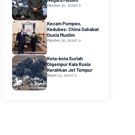
Oktober 30, 2020
0
Kecam Pompeo,
Kedubes: China Sahabat
Dunia Muslim
Oktober 30, 2020
0
Kota-kota Suriah
Digempur Kala Rusia
Kerahkan Jet Tempur
Maret 23, 2021
0