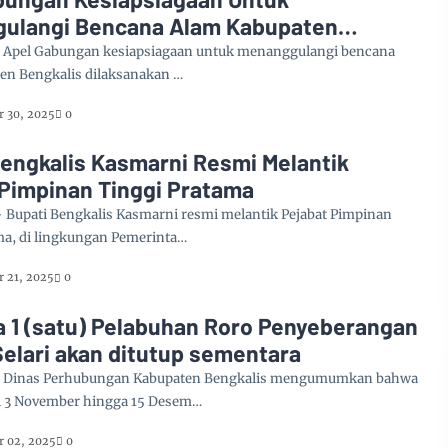
ulangi Bencana Alam Kabupaten
is
 Apel Gabungan kesiapsiagaan untuk menanggulangi bencana
en Bengkalis dilaksanakan …
 30, 2025
0
Bengkalis Kasmarni Resmi Melantik
 Pimpinan Tinggi Pratama
Bupati Bengkalis Kasmarni resmi melantik Pejabat Pimpinan
ma, di lingkungan Pemerinta…
 21, 2025
0
 1 (satu) Pelabuhan Roro Penyeberangan
elari akan ditutup sementara
 Dinas Perhubungan Kabupaten Bengkalis mengumumkan bahwa
l 3 November hingga 15 Desem…
 02, 2025
0