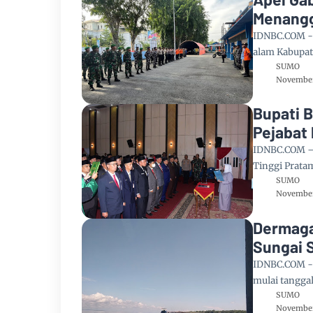
Menangg
Bengkal
IDNBC.COM -
alam Kabupat
SUMO
November
Bupati 
Pejabat
IDNBC.COM – 
Tinggi Prata
SUMO
November
Dermaga
Sungai S
IDNBC.COM -
mulai tangga
SUMO
November