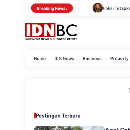
Polisi Tetapkan Eks Jam
Breaking News:
Home
IDN News
Business
Property
Postingan Terbaru
Apel Ga