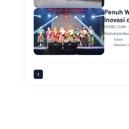
Penuh W
Inovasi 
IDNBC.COM – 
Kemasyaraka
Sumo
Oktober 1
1