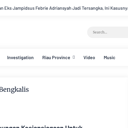
pidsus Febrie Adriansyah Jadi Tersangka, Ini Kasusnya
Apel
Investigation
Riau Province
Video
Music
Bengkalis
bungan Kesiapsiagaan Untuk