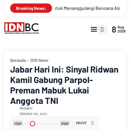
 Untuk Menanggulangi Bencana Alam Kabupaten Bengkalis
Breaking News:
8
Aug
2026
Beranda
IDN News
Jabar Hari Ini: Sinyal Ridwan
Kamil Gabung Parpol-
Preman Mabuk Lukai
Anggota TNI
Redaksi
Oktober 09, 2021
PRINT
12px
30px