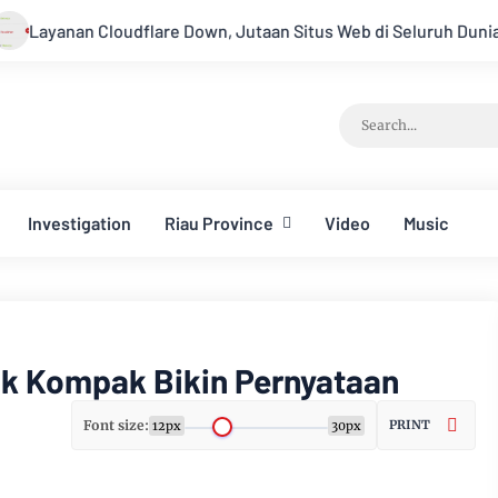
e Down, Jutaan Situs Web di Seluruh Dunia Lumpuh
Setelah
Investigation
Riau Province
Video
Music
k Kompak Bikin Pernyataan
Font size:
PRINT
12px
30px