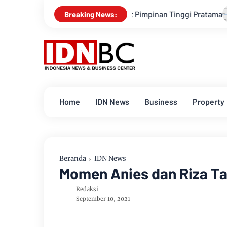
elantik Pejabat Pimpinan Tinggi Pratama
Layanan Cloudflar
Breaking News:
Home
IDN News
Business
Property
Beranda
IDN News
Momen Anies dan Riza Ta
Redaksi
September 10, 2021