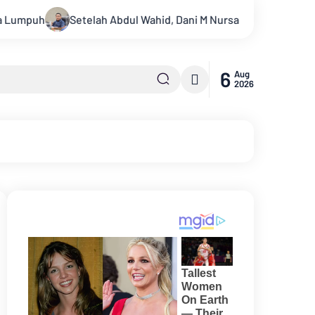
 Abdul Wahid, Dani M Nursalam Mantan Ketua DPRD Inhil Diperiks
6
Aug
2026