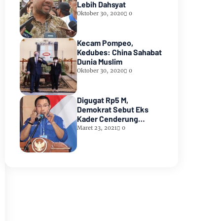
Lebih Dahsyat
Oktober 30, 2020
0
Kecam Pompeo,
Kedubes: China Sahabat
Dunia Muslim
Oktober 30, 2020
0
Digugat Rp5 M,
Demokrat Sebut Eks
Kader Cenderung
Membangkang
Maret 23, 2021
0