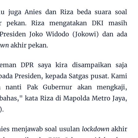
lu juga Anies dan Riza beda suara soal
ir pekan. Riza mengatakan DKI masih
residen Joko Widodo (Jokowi) dan ada
own
akhir pekan.
teman DPR saya kira disampaikan saja
ada Presiden, kepada Satgas pusat. Kami
 nanti Pak Gubernur akan mengkaji,
ahas," kata Riza di Mapolda Metro Jaya,
).
nies menjawab soal usulan
lockdown
akhir