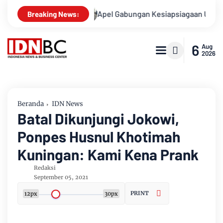
nya
Apel Gabungan Kesiapsiagaan Untuk Menanggulangi Be
Breaking News:
6
Aug
2026
Beranda
IDN News
Batal Dikunjungi Jokowi,
Ponpes Husnul Khotimah
Kuningan: Kami Kena Prank
Redaksi
September 05, 2021
PRINT
12px
30px