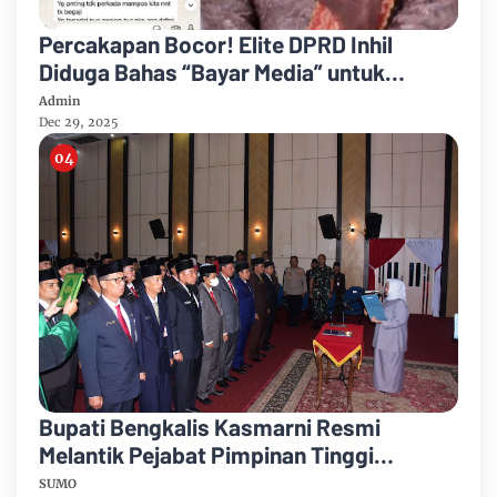
Percakapan Bocor! Elite DPRD Inhil
Diduga Bahas “Bayar Media” untuk
Dukung Kebijakan
Admin
Dec 29, 2025
Bupati Bengkalis Kasmarni Resmi
Melantik Pejabat Pimpinan Tinggi
Pratama
SUMO