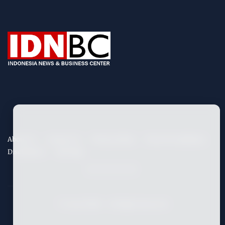
About Us
Contact Us
Privacy Policy
Term & Conditions
Disclaimers
Site Map
©
2026
IDNBC
- All Rights Reserved