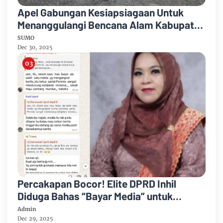
Apel Gabungan Kesiapsiagaan Untuk
Menanggulangi Bencana Alam Kabupaten
Bengkalis
SUMO
Dec 30, 2025
Percakapan Bocor! Elite DPRD Inhil
Diduga Bahas “Bayar Media” untuk
Dukung Kebijakan
Admin
Dec 29, 2025