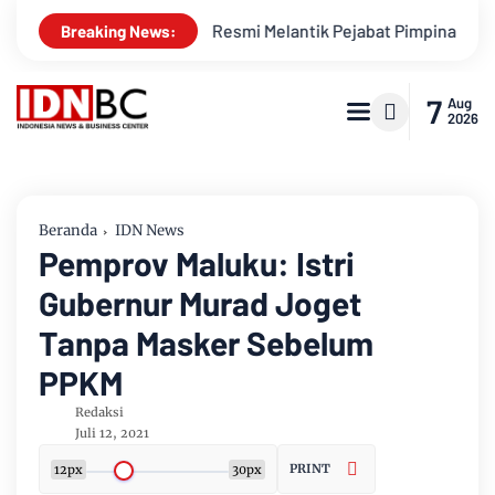
 Kasmarni Resmi Melantik Pejabat Pimpinan Tinggi Pratama
Breaking News:
7
Aug
2026
Beranda
IDN News
Pemprov Maluku: Istri
Gubernur Murad Joget
Tanpa Masker Sebelum
PPKM
Redaksi
Juli 12, 2021
PRINT
12px
30px