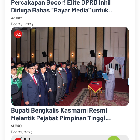
Percakapan Bocor! Elite DPRD Inhil
Diduga Bahas “Bayar Media” untuk
Dukung Kebijakan
Admin
Dec 29, 2025
Bupati Bengkalis Kasmarni Resmi
Melantik Pejabat Pimpinan Tinggi
Pratama
SUMO
Dec 21, 2025