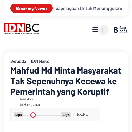
abungan Kesiapsiagaan Untuk Menanggulangi Bencana Alam Ka
Breaking News:
6
Aug
2026
Beranda
IDN News
Mahfud Md Minta Masyarakat
Tak Sepenuhnya Kecewa ke
Pemerintah yang Koruptif
Redaksi
Mei 01, 2021
PRINT
12px
30px