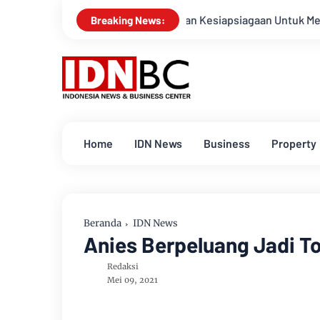
Apel Gabungan Kesiapsiagaan Untuk Menanggulangi Bencana
Breaking News:
Home
IDN News
Business
Property
Beranda
IDN News
Anies Berpeluang Jadi T
Redaksi
Mei 09, 2021