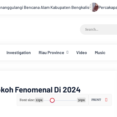
 Alam Kabupaten Bengkalis
Percakapan Bocor! Elite DPRD I
Investigation
Riau Province
Video
Music
okoh Fenomenal Di 2024
Font size:
PRINT
12px
30px