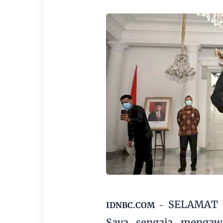
SELAMAT U
IDNBC.COM
-
Saya sengaja mengaw