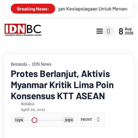
Apel Gabungan Kesiapsiagaan Untuk Menanggulangi Bencana Al
Breaking News:
8
Aug
2026
Beranda
IDN News
Protes Berlanjut, Aktivis
Myanmar Kritik Lima Poin
Konsensus KTT ASEAN
Redaksi
April 26, 2021
PRINT
12px
30px