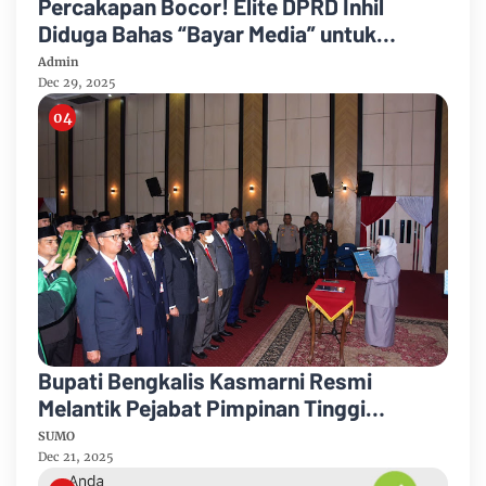
Percakapan Bocor! Elite DPRD Inhil
Diduga Bahas “Bayar Media” untuk
Dukung Kebijakan
Admin
Dec 29, 2025
Bupati Bengkalis Kasmarni Resmi
Melantik Pejabat Pimpinan Tinggi
Pratama
SUMO
Dec 21, 2025