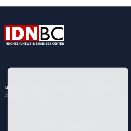
About Us
Contact Us
Privacy Policy
Term & Conditions
Disclaimers
Site Map
©
2026
IDNBC
- All Rights Reserved