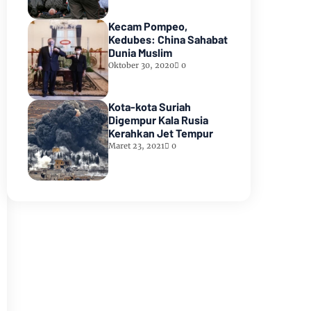
Kecam Pompeo,
Kedubes: China Sahabat
Dunia Muslim
Oktober 30, 2020
0
Kota-kota Suriah
Digempur Kala Rusia
Kerahkan Jet Tempur
Maret 23, 2021
0