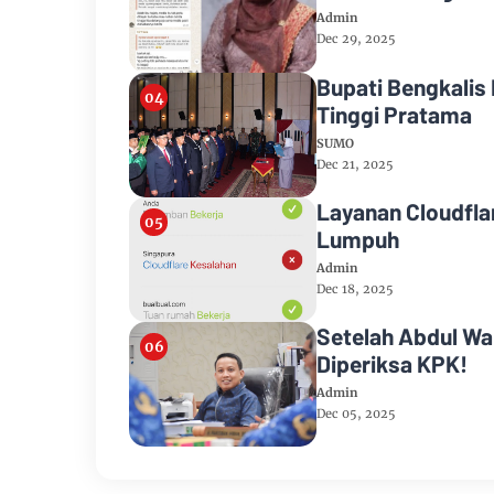
Admin
Dec 29, 2025
Bupati Bengkalis
Tinggi Pratama
SUMO
Dec 21, 2025
Layanan Cloudfla
Lumpuh
Admin
Dec 18, 2025
Setelah Abdul Wa
Diperiksa KPK!
Admin
Dec 05, 2025