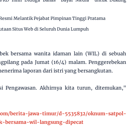
 DPRD Inhil Diduga Bahas “Bayar Media” untuk Dukung
Resmi Melantik Pejabat Pimpinan Tinggi Pratama
utaan Situs Web di Seluruh Dunia Lumpuh
bek bersama wanita idaman lain (WIL) di sebuah
angpilang pada Jumat (16/4) malam. Penggerebekan
menerima laporan dari istri yang bersangkutan.
asi Pengawasan. Akhirnya kita turun, ditemukan,"
.com/berita-jawa-timur/d-5535832/oknum-satpol-
k-bersama-wil-langsung-dipecat