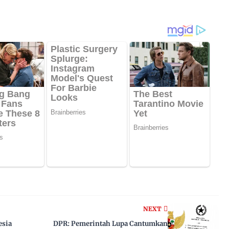
NEXT
esia
DPR: Pemerintah Lupa Cantumkan