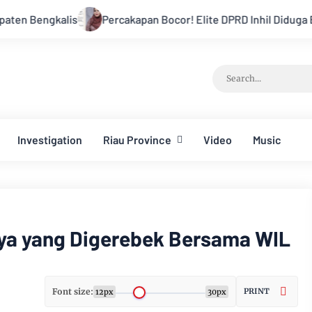
Percakapan Bocor! Elite DPRD Inhil Diduga Bahas “Bayar Medi
Investigation
Riau Province
Video
Music
ya yang Digerebek Bersama WIL
Font size:
PRINT
12px
30px