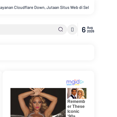
are Down, Jutaan Situs Web di Seluruh Dunia Lumpuh
Setel
6
Aug
2026