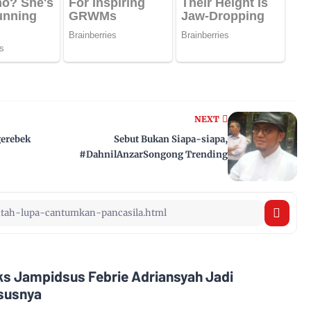
NEXT
gerebek
Sebut Bukan Siapa-siapa,
#DahnilAnzarSongong Trending
Eks Jampidsus Febrie Adriansyah Jadi
asusnya