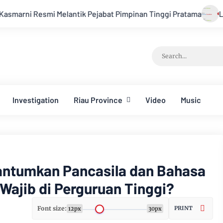
 Melantik Pejabat Pimpinan Tinggi Pratama
Layanan Cloudfl
Investigation
Riau Province
Video
Music
antumkan Pancasila dan Bahasa
 Wajib di Perguruan Tinggi?
Font size:
PRINT
12px
30px