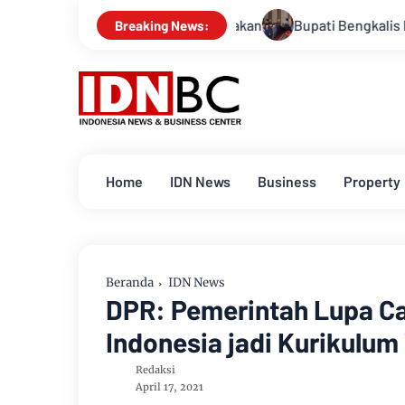
ia” untuk Dukung Kebijakan
Bupati Bengkalis Kasmarni Resmi
Breaking News:
Home
IDN News
Business
Property
Beranda
IDN News
DPR: Pemerintah Lupa C
Indonesia jadi Kurikulum
Redaksi
April 17, 2021