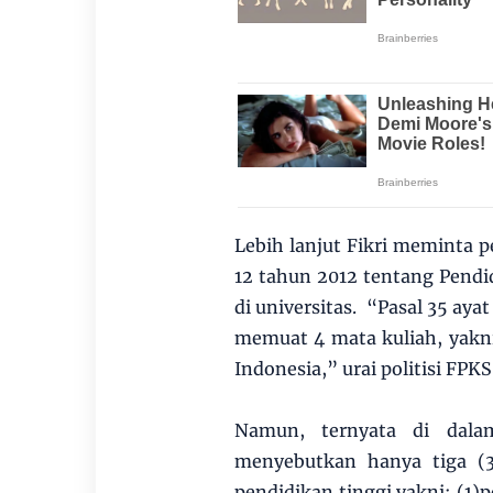
Lebih lanjut Fikri memint
12 tahun 2012 tentang Pendi
di universitas. “Pasal 35 ay
memuat 4 mata kuliah, yakni
Indonesia,” urai politisi FPKS
Namun, ternyata di dala
menyebutkan hanya tiga (3
pendidikan tinggi yakni: (1