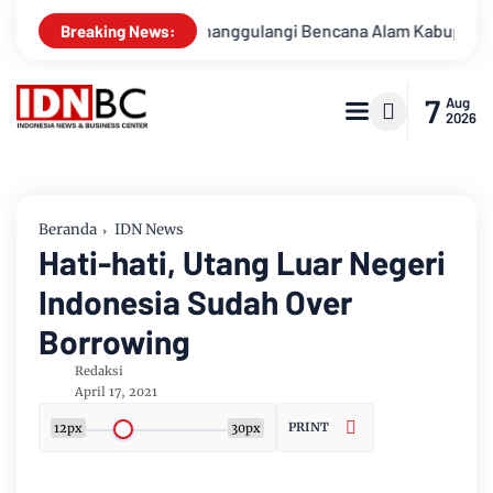
 Untuk Menanggulangi Bencana Alam Kabupaten Bengkalis
Breaking News:
7
Aug
2026
Beranda
IDN News
Hati-hati, Utang Luar Negeri
Indonesia Sudah Over
Borrowing
Redaksi
April 17, 2021
PRINT
12px
30px