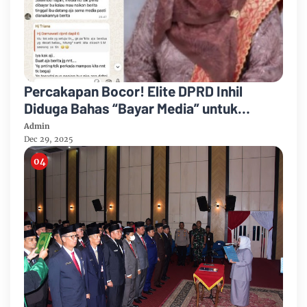
Percakapan Bocor! Elite DPRD Inhil
Diduga Bahas “Bayar Media” untuk
Dukung Kebijakan
Admin
Dec 29, 2025