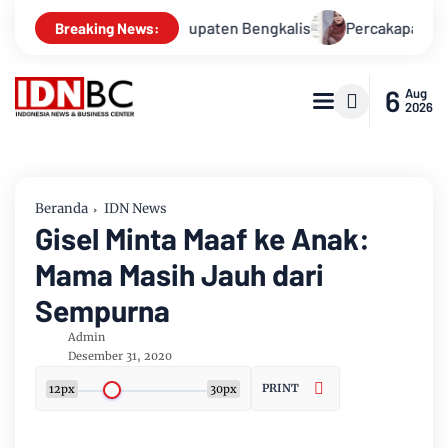
 Alam Kabupaten Bengkalis
Percakapan Bocor! Elite DPRD In
Breaking News:
6
Aug
2026
Beranda
IDN News
Gisel Minta Maaf ke Anak:
Mama Masih Jauh dari
Sempurna
Admin
Desember 31, 2020
PRINT
12px
30px