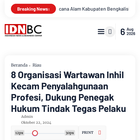
langi Bencana Alam Kabupaten Bengkalis
Percakapan Bocor!
Breaking News:
6
Aug
2026
Beranda
Riau
8 Organisasi Wartawan Inhil
Kecam Penyalahgunaan
Profesi, Dukung Penegak
Hukum Tindak Tegas Pelaku
Admin
Oktober 22, 2024
PRINT
12px
30px