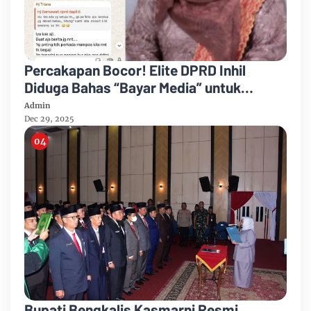
Percakapan Bocor! Elite DPRD Inhil
Diduga Bahas “Bayar Media” untuk
Dukung Kebijakan
Admin
Dec 29, 2025
Bupati Bengkalis Kasmarni Resmi