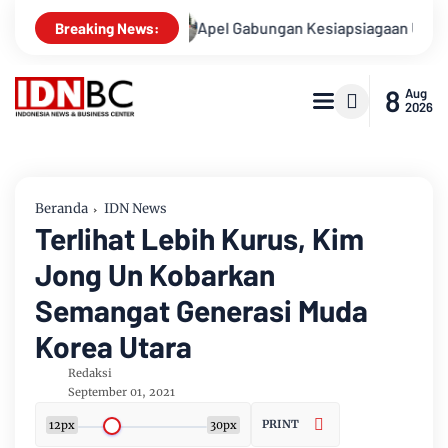
asusnya
Apel Gabungan Kesiapsiagaan Untuk Menanggulang
Breaking News:
8
Aug
2026
Beranda
IDN News
Terlihat Lebih Kurus, Kim
Jong Un Kobarkan
Semangat Generasi Muda
Korea Utara
Redaksi
September 01, 2021
PRINT
12px
30px