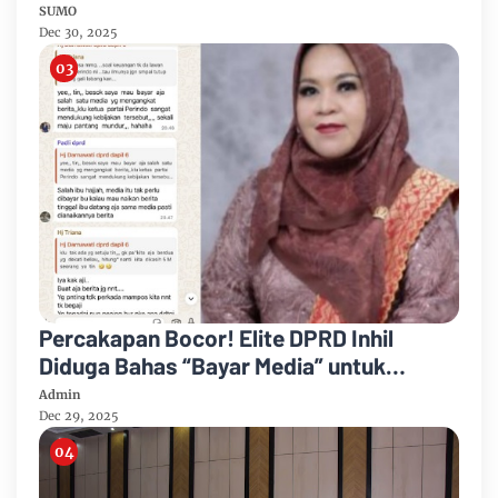
Bengkalis
SUMO
Dec 30, 2025
Percakapan Bocor! Elite DPRD Inhil
Diduga Bahas “Bayar Media” untuk
Dukung Kebijakan
Admin
Dec 29, 2025