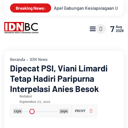
usnya
Apel Gabungan Kesiapsiagaan Untuk Menanggulangi B
Breaking News:
7
Aug
2026
Beranda
IDN News
Dipecat PSI, Viani Limardi
Tetap Hadiri Paripurna
Interpelasi Anies Besok
Redaksi
September 27, 2021
PRINT
12px
30px