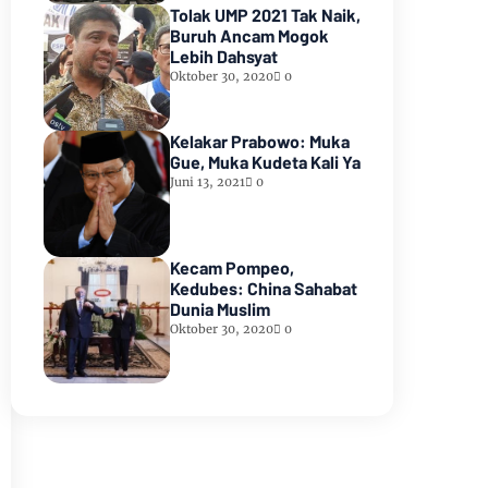
Tolak UMP 2021 Tak Naik,
Buruh Ancam Mogok
Lebih Dahsyat
Oktober 30, 2020
0
Kelakar Prabowo: Muka
Gue, Muka Kudeta Kali Ya
Juni 13, 2021
0
Kecam Pompeo,
Kedubes: China Sahabat
Dunia Muslim
Oktober 30, 2020
0