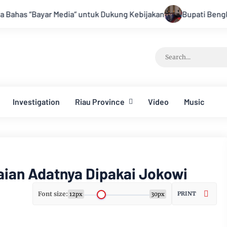
a” untuk Dukung Kebijakan
Bupati Bengkalis Kasmarni Resmi 
Investigation
Riau Province
Video
Music
ian Adatnya Dipakai Jokowi
Font size:
PRINT
12px
30px