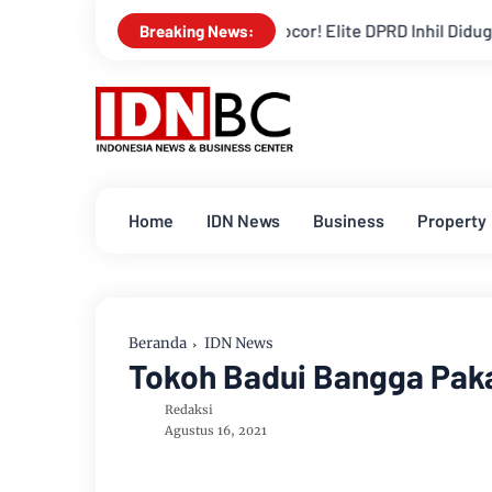
Percakapan Bocor! Elite DPRD Inhil Diduga Bahas “Bayar Medi
Breaking News:
Home
IDN News
Business
Property
Beranda
IDN News
Tokoh Badui Bangga Paka
Redaksi
Agustus 16, 2021