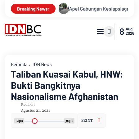
Ini Kasusnya
Apel Gabungan Kesiapsiagaan Untuk Menanggu
Breaking News:
8
Aug
2026
Beranda
IDN News
Taliban Kuasai Kabul, HNW:
Bukti Bangkitnya
Nasionalisme Afghanistan
Redaksi
Agustus 21, 2021
PRINT
12px
30px