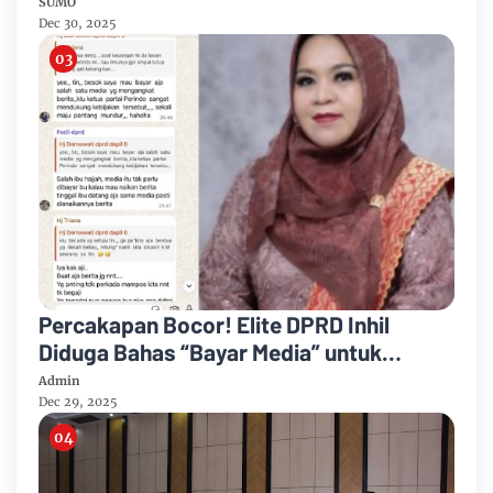
Bengkalis
SUMO
Dec 30, 2025
Percakapan Bocor! Elite DPRD Inhil
Diduga Bahas “Bayar Media” untuk
Dukung Kebijakan
Admin
Dec 29, 2025