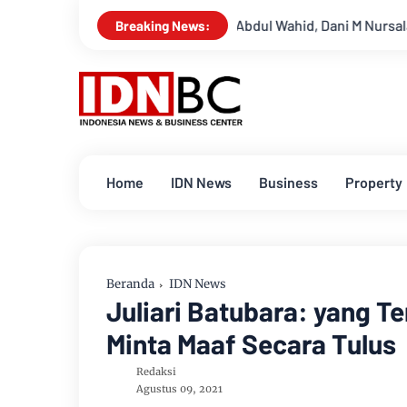
mpuh
Setelah Abdul Wahid, Dani M Nursalam Mantan Ketua DPR
Breaking News:
Home
IDN News
Business
Property
Beranda
IDN News
Juliari Batubara: yang T
Minta Maaf Secara Tulus
Redaksi
Agustus 09, 2021