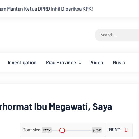
D Inhil Diperiksa KPK!
Investigation
Riau Province
Video
Music
erhormat Ibu Megawati, Saya
Font size:
PRINT
12px
30px