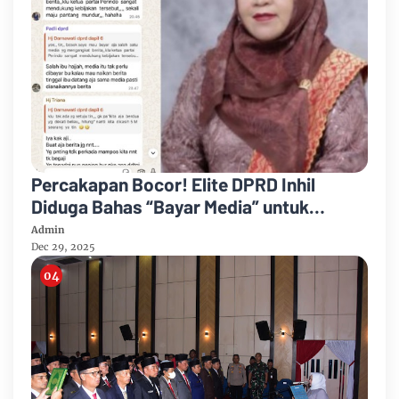
Percakapan Bocor! Elite DPRD Inhil
Diduga Bahas “Bayar Media” untuk
Dukung Kebijakan
Admin
Dec 29, 2025