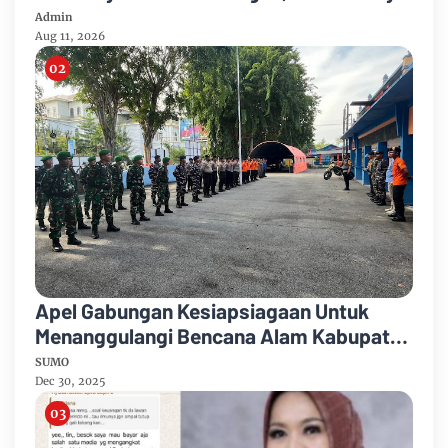
Admin
Aug 11, 2026
Apel Gabungan Kesiapsiagaan Untuk
Menanggulangi Bencana Alam Kabupaten
Bengkalis
SUMO
Dec 30, 2025