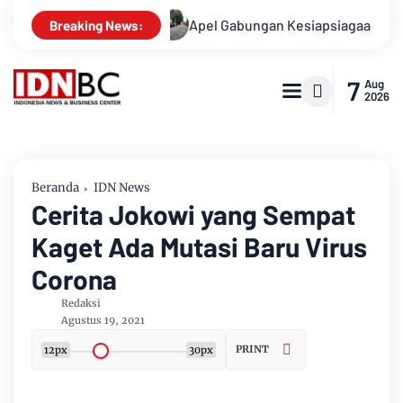
i Kasusnya
Apel Gabungan Kesiapsiagaan Untuk Menanggula
Breaking News:
7
Aug
2026
Beranda
IDN News
Cerita Jokowi yang Sempat
Kaget Ada Mutasi Baru Virus
Corona
Redaksi
Agustus 19, 2021
PRINT
12px
30px