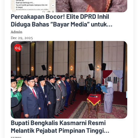
Percakapan Bocor! Elite DPRD Inhil
Diduga Bahas “Bayar Media” untuk
Dukung Kebijakan
Admin
Dec 29, 2025
Bupati Bengkalis Kasmarni Resmi
Melantik Pejabat Pimpinan Tinggi
Pratama