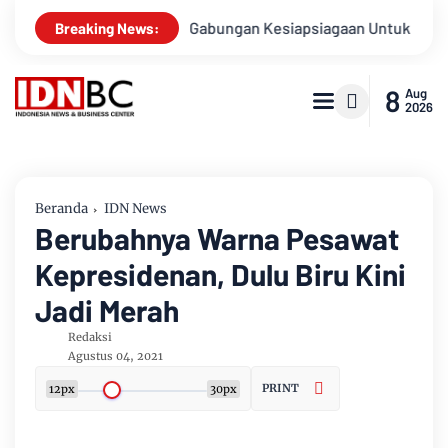
pel Gabungan Kesiapsiagaan Untuk Menanggulangi Bencana Ala
Breaking News:
8
Aug
2026
Beranda
IDN News
Berubahnya Warna Pesawat
Kepresidenan, Dulu Biru Kini
Jadi Merah
Redaksi
Agustus 04, 2021
PRINT
12px
30px