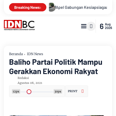
 Kasusnya
Apel Gabungan Kesiapsiagaan Untuk Menanggulan
Breaking News:
6
Aug
2026
Beranda
IDN News
Baliho Partai Politik Mampu
Gerakkan Ekonomi Rakyat
Redaksi
Agustus 08, 2021
PRINT
12px
30px