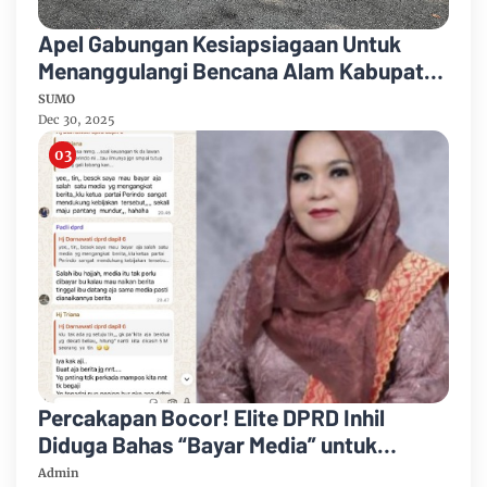
Apel Gabungan Kesiapsiagaan Untuk
Menanggulangi Bencana Alam Kabupaten
Bengkalis
SUMO
Dec 30, 2025
Percakapan Bocor! Elite DPRD Inhil
Diduga Bahas “Bayar Media” untuk
Dukung Kebijakan
Admin