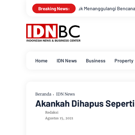
apsiagaan Untuk Menanggulangi Bencana Alam Kabupaten Bengk
Breaking News:
Home
IDN News
Business
Property
Beranda
IDN News
Akankah Dihapus Seperti
Redaksi
Agustus 15, 2021