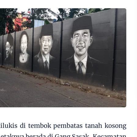
dilukis di tembok pembatas tanah kosong
Letaknya berada di Gang Sasak, Kecamatan