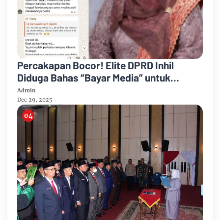
Percakapan Bocor! Elite DPRD Inhil
Diduga Bahas “Bayar Media” untuk
Dukung Kebijakan
Admin
Dec 29, 2025