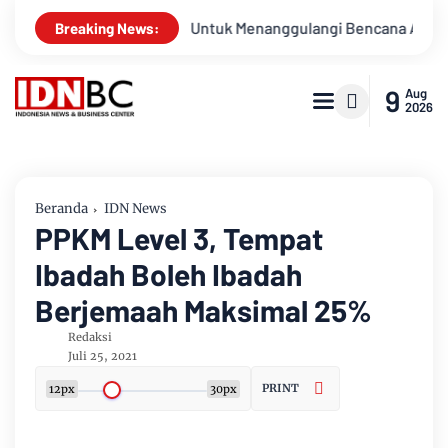
iapsiagaan Untuk Menanggulangi Bencana Alam Kabupaten Beng
Breaking News:
9
Aug
2026
Beranda
IDN News
PPKM Level 3, Tempat
Ibadah Boleh Ibadah
Berjemaah Maksimal 25%
Redaksi
Juli 25, 2021
PRINT
12px
30px