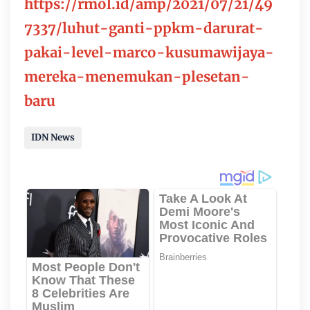
https://rmol.id/amp/2021/07/21/49
7337/luhut-ganti-ppkm-darurat-
pakai-level-marco-kusumawijaya-
mereka-menemukan-plesetan-
baru
IDN News