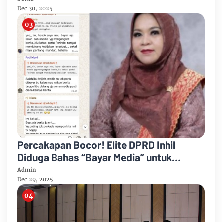
Dec 30, 2025
Percakapan Bocor! Elite DPRD Inhil
Diduga Bahas “Bayar Media” untuk
Dukung Kebijakan
Admin
Dec 29, 2025