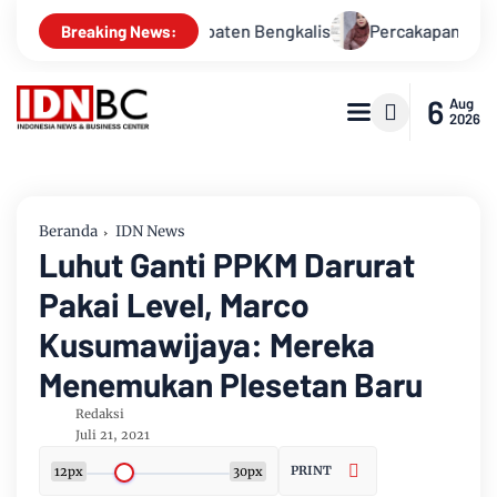
a Alam Kabupaten Bengkalis
Percakapan Bocor! Elite DPRD I
Breaking News:
6
Aug
2026
Beranda
IDN News
Luhut Ganti PPKM Darurat
Pakai Level, Marco
Kusumawijaya: Mereka
Menemukan Plesetan Baru
Redaksi
Juli 21, 2021
PRINT
12px
30px