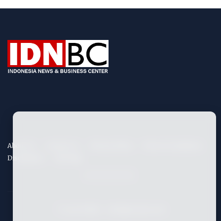
About Us
Contact Us
Privacy Policy
Term & Conditions
Disclaimers
Site Map
©
2026
IDNBC
- All Rights Reserved