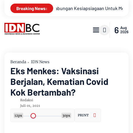
Apel Gabungan Kesiapsiagaan Untuk Menanggulangi Bencana
Breaking News:
6
Aug
2026
Beranda
IDN News
Eks Menkes: Vaksinasi
Berjalan, Kematian Covid
Kok Bertambah?
Redaksi
Juli 01, 2021
PRINT
12px
30px