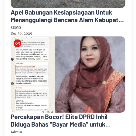
Apel Gabungan Kesiapsiagaan Untuk
Menanggulangi Bencana Alam Kabupaten
Bengkalis
SUMO
Dec 30, 2025
Percakapan Bocor! Elite DPRD Inhil
Diduga Bahas “Bayar Media” untuk
Dukung Kebijakan
Admin