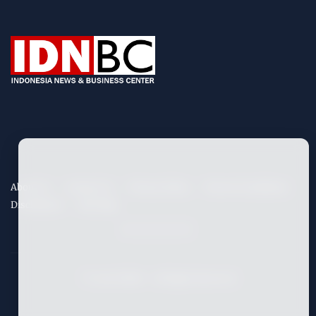
About Us
Contact Us
Privacy Policy
Term & Conditions
Disclaimers
Site Map
©
2026
IDNBC
- All Rights Reserved