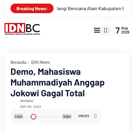
Menanggulangi Bencana Alam Kabupaten Bengkalis
Percakap
Breaking News:
7
Aug
2026
Beranda
IDN News
Demo, Mahasiswa
Muhammadiyah Anggap
Jokowi Gagal Total
Redaksi
Juli 06, 2021
PRINT
12px
30px