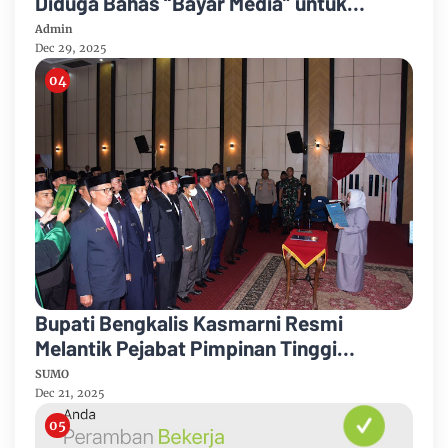
Diduga Bahas “Bayar Media” untuk
Dukung Kebijakan
Admin
Dec 29, 2025
Bupati Bengkalis Kasmarni Resmi
Melantik Pejabat Pimpinan Tinggi
Pratama
SUMO
Dec 21, 2025