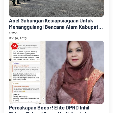
Apel Gabungan Kesiapsiagaan Untuk
Menanggulangi Bencana Alam Kabupaten
Bengkalis
SUMO
Dec 30, 2025
Percakapan Bocor! Elite DPRD Inhil