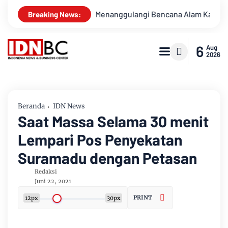
an Untuk Menanggulangi Bencana Alam Kabupaten Bengkalis
Breaking News:
6
Aug
2026
Beranda
IDN News
Saat Massa Selama 30 menit
Lempari Pos Penyekatan
Suramadu dengan Petasan
Redaksi
Juni 22, 2021
PRINT
12px
30px