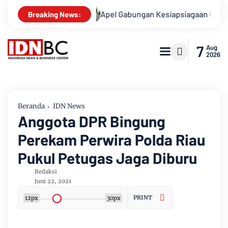
susnya
Apel Gabungan Kesiapsiagaan Untuk Menanggulangi
Breaking News:
7
Aug
2026
Beranda
IDN News
Anggota DPR Bingung
Perekam Perwira Polda Riau
Pukul Petugas Jaga Diburu
Redaksi
Juni 22, 2021
PRINT
12px
30px