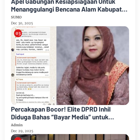
Apel Gabungan Kesiapsiagaan Untuk
Menanggulangi Bencana Alam Kabupaten
Bengkalis
SUMO
Dec 30, 2025
Percakapan Bocor! Elite DPRD Inhil
Diduga Bahas “Bayar Media” untuk
Dukung Kebijakan
Admin
Dec 29, 2025