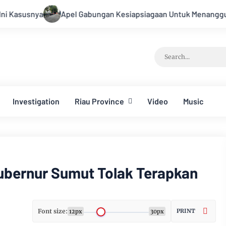
pel Gabungan Kesiapsiagaan Untuk Menanggulangi Bencana Ala
Investigation
Riau Province
Video
Music
Gubernur Sumut Tolak Terapkan
Font size:
PRINT
12px
30px