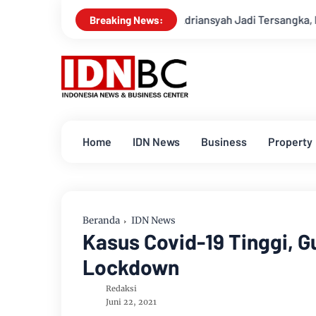
Jampidsus Febrie Adriansyah Jadi Tersangka, Ini Kasusnya
A
Breaking News:
Home
IDN News
Business
Property
Beranda
IDN News
Kasus Covid-19 Tinggi, 
Lockdown
Redaksi
Juni 22, 2021