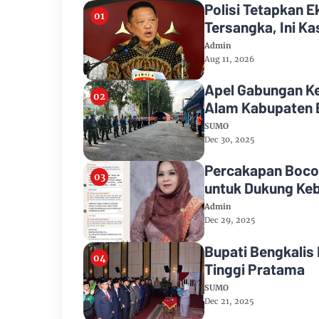
Polisi Tetapkan 
Tersangka, Ini K
Admin
Aug 11, 2026
Apel Gabungan K
Alam Kabupaten 
SUMO
Dec 30, 2025
Percakapan Bocor
untuk Dukung Keb
Admin
Dec 29, 2025
Bupati Bengkalis
Tinggi Pratama
SUMO
Dec 21, 2025