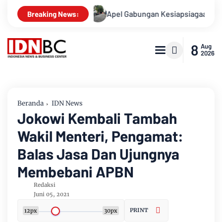
Kasusnya
Apel Gabungan Kesiapsiagaan Untuk Menanggulang
Breaking News:
8
Aug
2026
Beranda
IDN News
Jokowi Kembali Tambah
Wakil Menteri, Pengamat:
Balas Jasa Dan Ujungnya
Membebani APBN
Redaksi
Juni 05, 2021
PRINT
12px
30px