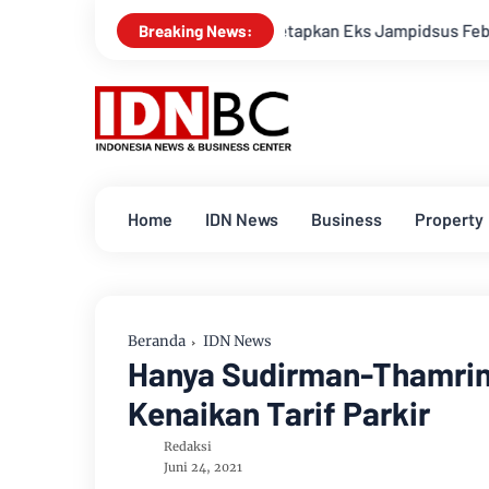
Polisi Tetapkan Eks Jampidsus Febrie Adriansyah Jadi Ter
Breaking News:
Home
IDN News
Business
Property
Beranda
IDN News
Hanya Sudirman-Thamrin 
Kenaikan Tarif Parkir
Redaksi
Juni 24, 2021