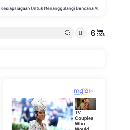
Menanggulangi Bencana Alam Kabupaten Bengkalis
Percakap
6
Aug
2026