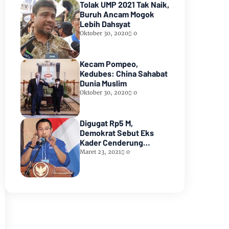
Tolak UMP 2021 Tak Naik,
Buruh Ancam Mogok
Lebih Dahsyat
Oktober 30, 2020
0
Kecam Pompeo,
Kedubes: China Sahabat
Dunia Muslim
Oktober 30, 2020
0
Digugat Rp5 M,
Demokrat Sebut Eks
Kader Cenderung
Membangkang
Maret 23, 2021
0