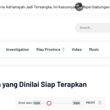
sangka, Ini Kasusnya
Apel Gabungan Kesiapsiagaan Untuk 
Investigation
Riau Province
Video
Music
yang Dinilai Siap Terapkan
Font size:
PRINT
12px
30px