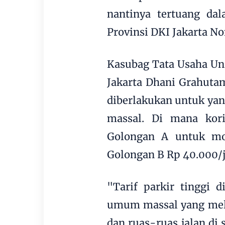
nantinya tertuang dal
Provinsi DKI Jakarta N
Kasubag Tata Usaha Uni
Jakarta Dhani Grahutam
diberlakukan untuk ya
massal. Di mana kor
Golongan A untuk mo
Golongan B Rp 40.000/
"Tarif parkir tinggi 
umum massal yang meli
dan ruas-ruas jalan di 