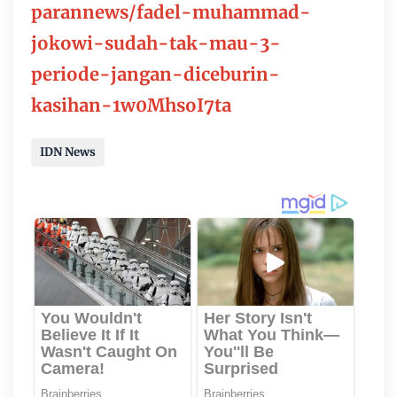
parannews/fadel-muhammad-
jokowi-sudah-tak-mau-3-
periode-jangan-diceburin-
kasihan-1w0MhsoI7ta
IDN News