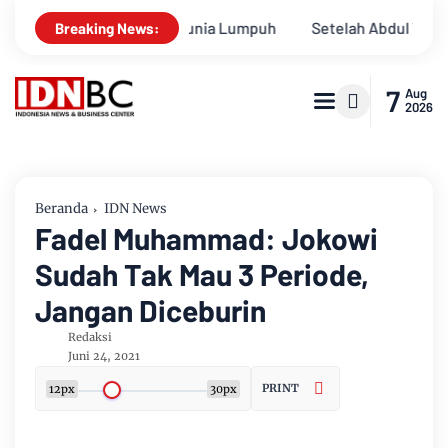
i Seluruh Dunia Lumpuh
Setelah Abdul Wahid, Dani M Nursal
Breaking News:
7
Aug
2026
Beranda
IDN News
Fadel Muhammad: Jokowi
Sudah Tak Mau 3 Periode,
Jangan Diceburin
Redaksi
Juni 24, 2021
PRINT
12px
30px