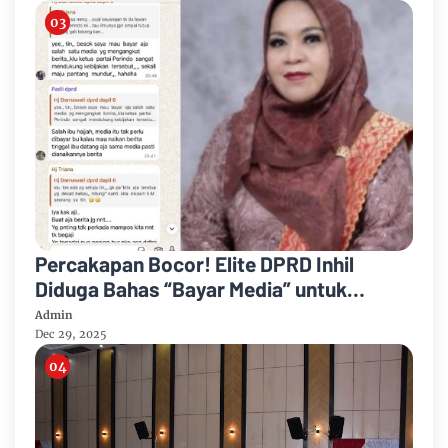
Percakapan Bocor! Elite DPRD Inhil
Diduga Bahas “Bayar Media” untuk
Dukung Kebijakan
Admin
Dec 29, 2025