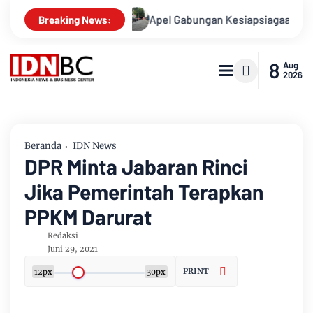
Kasusnya
Apel Gabungan Kesiapsiagaan Untuk Menanggulang
Breaking News:
8
Aug
2026
Beranda
IDN News
DPR Minta Jabaran Rinci
Jika Pemerintah Terapkan
PPKM Darurat
Redaksi
Juni 29, 2021
PRINT
12px
30px