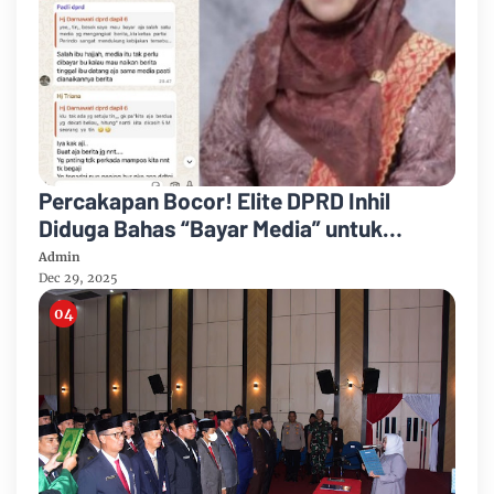
Percakapan Bocor! Elite DPRD Inhil
Diduga Bahas “Bayar Media” untuk
Dukung Kebijakan
Admin
Dec 29, 2025