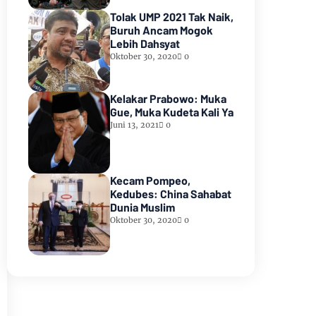
Tolak UMP 2021 Tak Naik,
Buruh Ancam Mogok
Lebih Dahsyat
Oktober 30, 2020
0
Kelakar Prabowo: Muka
Gue, Muka Kudeta Kali Ya
Juni 13, 2021
0
Kecam Pompeo,
Kedubes: China Sahabat
Dunia Muslim
Oktober 30, 2020
0