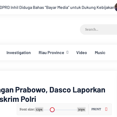
Bahas “Bayar Media” untuk Dukung Kebijakan
Bupati Bengkali
Investigation
Riau Province
Video
Music
gan Prabowo, Dasco Laporkan
krim Polri
Font size:
PRINT
12px
30px