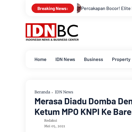
aten Bengkalis
Percakapan Bocor! Elite DPRD Inhil Diduga 
Breaking News:
Home
IDN News
Business
Property
Beranda
IDN News
Merasa Diadu Domba Den
Ketum MPO KNPI Ke Bares
Redaksi
Mei 05, 2021