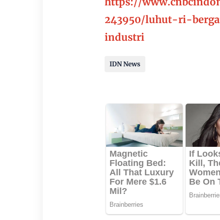
https://www.cnbcindo
243950/luhut-ri-berg
industri
IDN News