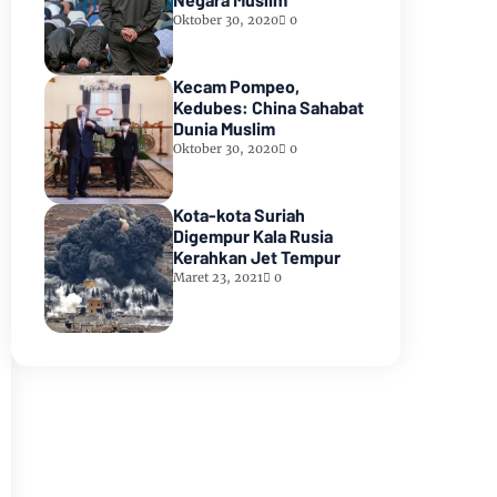
Oktober 30, 2020
0
Kecam Pompeo,
Kedubes: China Sahabat
Dunia Muslim
Oktober 30, 2020
0
Kota-kota Suriah
Digempur Kala Rusia
Kerahkan Jet Tempur
Maret 23, 2021
0