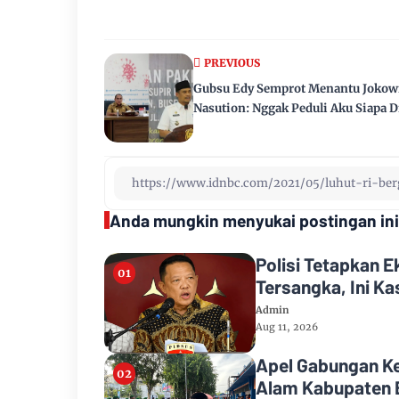
PREVIOUS
Gubsu Edy Semprot Menantu Jokow
Nasution: Nggak Peduli Aku Siapa D
Anda mungkin menyukai postingan ini
Polisi Tetapkan 
Tersangka, Ini K
Admin
Aug 11, 2026
Apel Gabungan K
Alam Kabupaten 