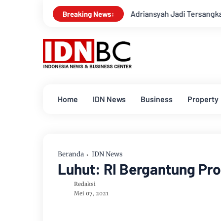
s Jampidsus Febrie Adriansyah Jadi Tersangka, Ini Kasusnya
Breaking News:
Home
IDN News
Business
Property
Beranda
IDN News
Luhut: RI Bergantung Pro
Redaksi
Mei 07, 2021