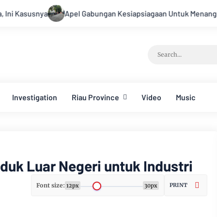
Apel Gabungan Kesiapsiagaan Untuk Menanggulangi Bencana A
Investigation
Riau Province
Video
Music
duk Luar Negeri untuk Industri
Font size:
PRINT
12px
30px