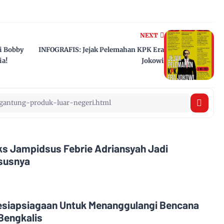
NEXT
i Bobby
INFOGRAFIS: Jejak Pelemahan KPK Era
ia!
Jokowi
Eks Jampidsus Febrie Adriansyah Jadi
asusnya
esiapsiagaan Untuk Menanggulangi Bencana
Bengkalis