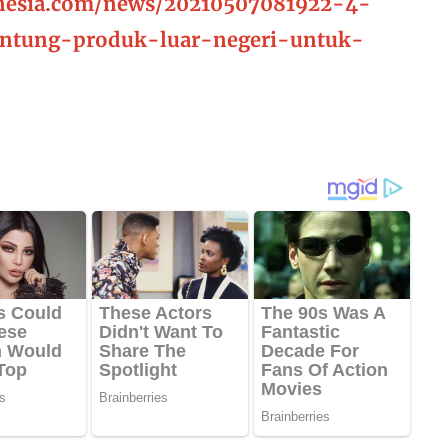
nesia.com/news/20210507081922-4-
antung-produk-luar-negeri-untuk-