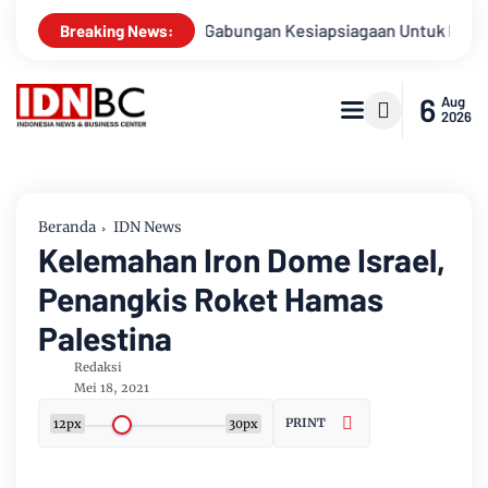
Apel Gabungan Kesiapsiagaan Untuk Menanggulangi Bencana
Breaking News:
6
Aug
2026
Beranda
IDN News
Kelemahan Iron Dome Israel,
Penangkis Roket Hamas
Palestina
Redaksi
Mei 18, 2021
PRINT
12px
30px