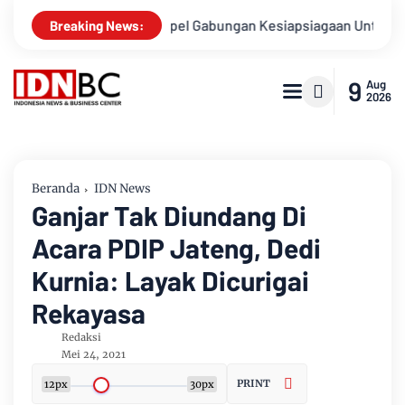
snya
Apel Gabungan Kesiapsiagaan Untuk Menanggulangi B
Breaking News:
9
Aug
2026
Beranda
IDN News
Ganjar Tak Diundang Di
Acara PDIP Jateng, Dedi
Kurnia: Layak Dicurigai
Rekayasa
Redaksi
Mei 24, 2021
PRINT
12px
30px