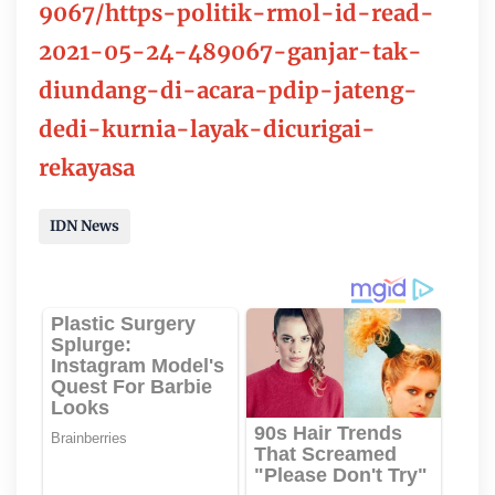
9067/https-politik-rmol-id-read-
2021-05-24-489067-ganjar-tak-
diundang-di-acara-pdip-jateng-
dedi-kurnia-layak-dicurigai-
rekayasa
IDN News