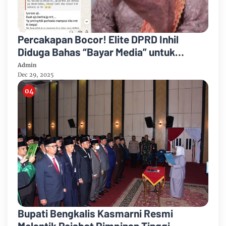
Percakapan Bocor! Elite DPRD Inhil
Diduga Bahas “Bayar Media” untuk
Dukung Kebijakan
Admin
Dec 29, 2025
Bupati Bengkalis Kasmarni Resmi
Melantik Pejabat Pimpinan Tinggi