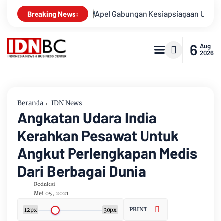
susnya
Apel Gabungan Kesiapsiagaan Untuk Menanggulangi 
Breaking News:
6
Aug
2026
Beranda
IDN News
Angkatan Udara India
Kerahkan Pesawat Untuk
Angkut Perlengkapan Medis
Dari Berbagai Dunia
Redaksi
Mei 05, 2021
PRINT
12px
30px