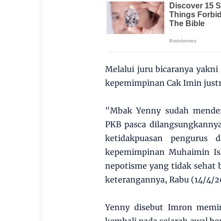
Melalui juru bicaranya yakn
kepemimpinan Cak Imin just
"Mbak Yenny sudah mendeng
PKB pasca dilangsungkanny
ketidakpuasan pengurus 
kepemimpinan Muhaimin Isk
nepotisme yang tidak sehat
keterangannya, Rabu (14/4/2
Yenny disebut Imron memint
kembali pada sejarah awal ber