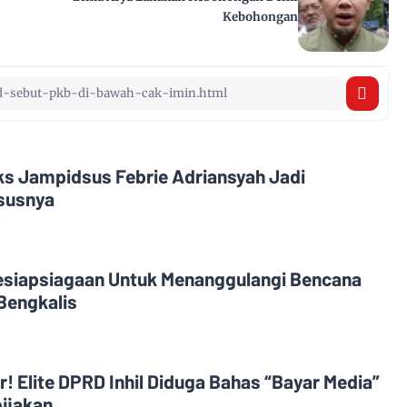
Kebohongan
Eks Jampidsus Febrie Adriansyah Jadi
asusnya
esiapsiagaan Untuk Menanggulangi Bencana
Bengkalis
! Elite DPRD Inhil Diduga Bahas “Bayar Media”
ijakan