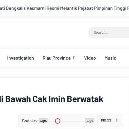
i Resmi Melantik Pejabat Pimpinan Tinggi Pratama
Layanan 
Investigation
Riau Province
Video
Music
i Bawah Cak Imin Berwatak
Font size:
PRINT
12px
30px