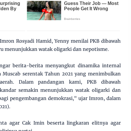
i Imron Rosyadi Hamid, Yenny menilai PKB dibawah
ru menunjukkan watak oligarki dan nepotisme.
ar berita-berita menyangkut dinamika internal
a Muscab serentak Tahun 2021 yang menimbulkan
daerah. Dalam pandangan kami, PKB dibawah
andar semakin menunjukkan watak oligarki dan
 bagi pengembangan demokrasi," ujar Imron, dalam
021).
a agar Cak Imin beserta lingkaran elitnya agar
dirinya partai.