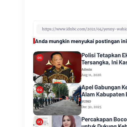
Anda mungkin menyukai postingan ini
Polisi Tetapkan 
Tersangka, Ini K
Admin
Aug 11, 2026
Apel Gabungan K
Alam Kabupaten 
SUMO
Dec 30, 2025
Percakapan Bocor
untuk Dukung Keb