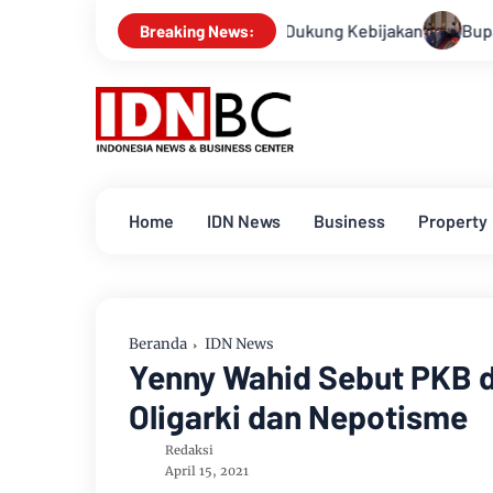
yar Media” untuk Dukung Kebijakan
Bupati Bengkalis Kasmarn
Breaking News:
Home
IDN News
Business
Property
Beranda
IDN News
Yenny Wahid Sebut PKB d
Oligarki dan Nepotisme
Redaksi
April 15, 2021