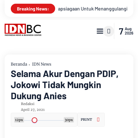
ngan Kesiapsiagaan Untuk Menanggulangi Bencana Alam Kabupa
Breaking News:
7
Aug
2026
Beranda
IDN News
Selama Akur Dengan PDIP,
Jokowi Tidak Mungkin
Dukung Anies
Redaksi
April 27, 2021
PRINT
12px
30px