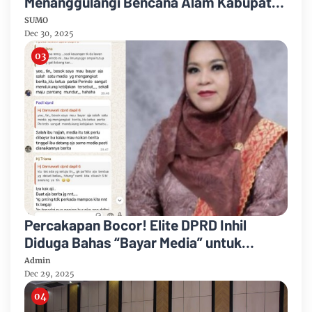
Menanggulangi Bencana Alam Kabupaten
Bengkalis
SUMO
Dec 30, 2025
Percakapan Bocor! Elite DPRD Inhil
Diduga Bahas “Bayar Media” untuk
Dukung Kebijakan
Admin
Dec 29, 2025