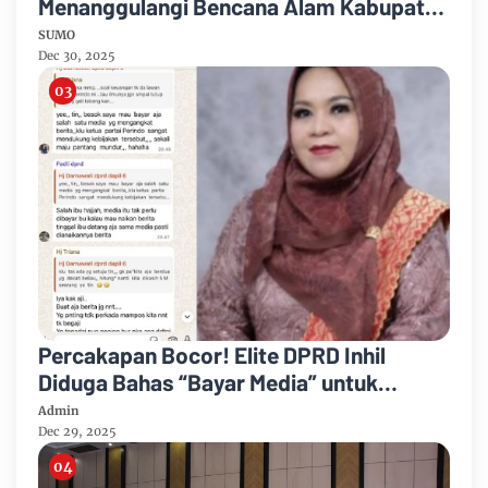
Menanggulangi Bencana Alam Kabupaten
Bengkalis
SUMO
Dec 30, 2025
Percakapan Bocor! Elite DPRD Inhil
Diduga Bahas “Bayar Media” untuk
Dukung Kebijakan
Admin
Dec 29, 2025