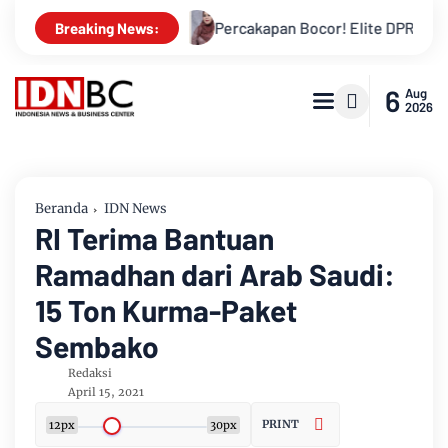
 Bengkalis
Percakapan Bocor! Elite DPRD Inhil Diduga Bahas
Breaking News:
6
Aug
2026
Beranda
IDN News
RI Terima Bantuan
Ramadhan dari Arab Saudi:
15 Ton Kurma-Paket
Sembako
Redaksi
April 15, 2021
PRINT
12px
30px