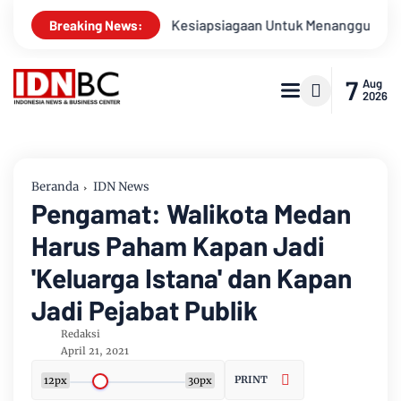
pel Gabungan Kesiapsiagaan Untuk Menanggulangi Bencana Ala
Breaking News:
7
Aug
2026
Beranda
IDN News
Pengamat: Walikota Medan
Harus Paham Kapan Jadi
'Keluarga Istana' dan Kapan
Jadi Pejabat Publik
Redaksi
April 21, 2021
PRINT
12px
30px