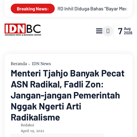
or! Elite DPRD Inhil Diduga Bahas “Bayar Media” untuk Dukung K
Breaking News:
7
Aug
2026
Beranda
IDN News
Menteri Tjahjo Banyak Pecat
ASN Radikal, Fadli Zon:
Jangan-jangan Pemerintah
Nggak Ngerti Arti
Radikalisme
Redaksi
April 19, 2021