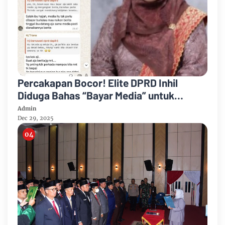
Percakapan Bocor! Elite DPRD Inhil
Diduga Bahas “Bayar Media” untuk
Dukung Kebijakan
Admin
Dec 29, 2025