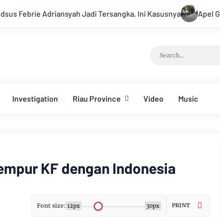
syah Jadi Tersangka, Ini Kasusnya
Apel Gabungan Kesiapsi
Investigation
Riau Province
Video
Music
Tempur KF dengan Indonesia
Font size:
PRINT
12px
30px