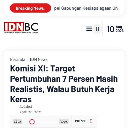
Apel Gabungan Kesiapsiagaan Untuk Menanggulangi Bencan
Breaking News:
10
Aug
2026
Beranda
IDN News
Komisi XI: Target
Pertumbuhan 7 Persen Masih
Realistis, Walau Butuh Kerja
Keras
Redaksi
April 20, 2021
PRINT
12px
30px