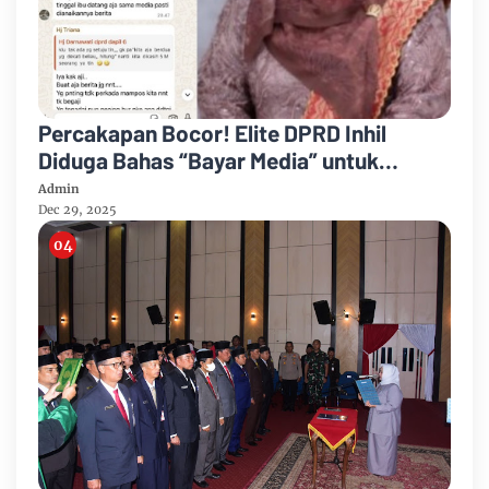
Percakapan Bocor! Elite DPRD Inhil
Diduga Bahas “Bayar Media” untuk
Dukung Kebijakan
Admin
Dec 29, 2025