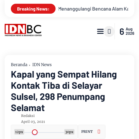
aan Untuk Menanggulangi Bencana Alam Kabupaten Bengkalis
Breaking News:
6
Aug
2026
Beranda
IDN News
Kapal yang Sempat Hilang
Kontak Tiba di Selayar
Sulsel, 298 Penumpang
Selamat
Redaksi
April 03, 2021
PRINT
12px
30px