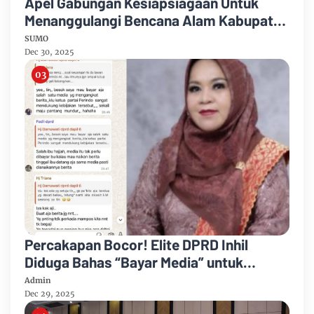
Apel Gabungan Kesiapsiagaan Untuk
Menanggulangi Bencana Alam Kabupaten
Bengkalis
SUMO
Dec 30, 2025
Percakapan Bocor! Elite DPRD Inhil
Diduga Bahas “Bayar Media” untuk
Dukung Kebijakan
Admin
Dec 29, 2025